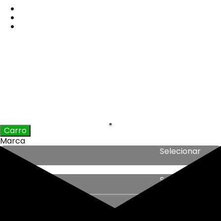
Carro
Marca
Selecionar
marca
Modelo
Selecionar
marca
De