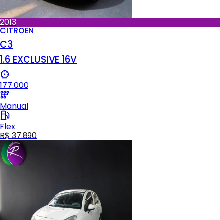
2013
CITROEN
C3
1.6 EXCLUSIVE 16V
177.000
Manual
Flex
R$ 37.890