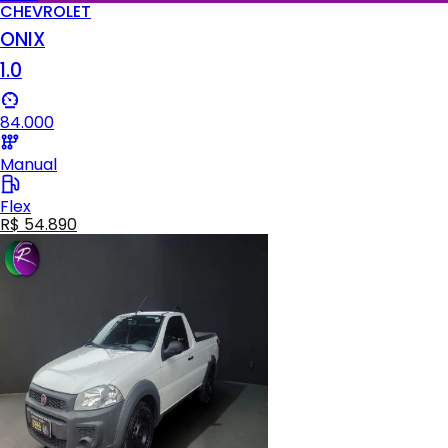
CHEVROLET
ONIX
1.0
84.000
Manual
Flex
R$ 54.890