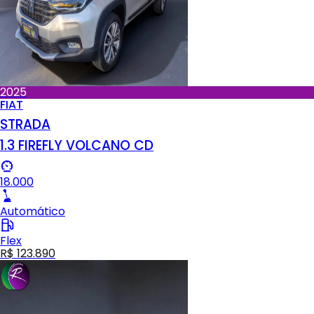
2025
FIAT
STRADA
1.3 FIREFLY VOLCANO CD
18.000
Automático
Flex
R$ 123.890