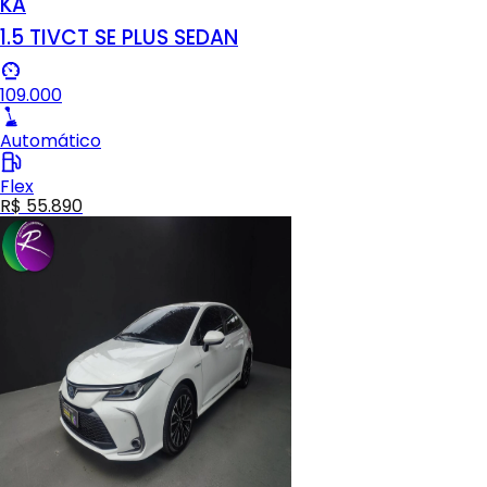
KA
1.5 TIVCT SE PLUS SEDAN
109.000
Automático
Flex
R$ 55.890