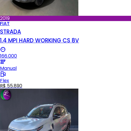
2019
FIAT
STRADA
1.4 MPI HARD WORKING CS 8V
166.000
Manual
Flex
R$ 55.890