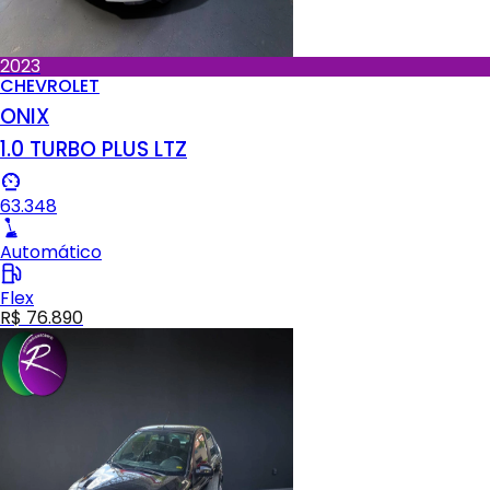
2023
CHEVROLET
ONIX
1.0 TURBO PLUS LTZ
63.348
Automático
Flex
R$ 76.890