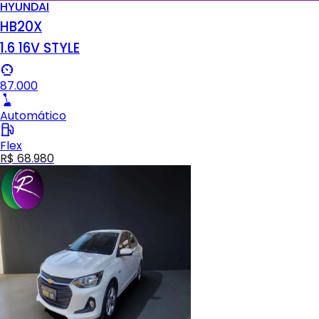
HYUNDAI
HB20X
1.6 16V STYLE
87.000
Automático
Flex
R$ 68.980