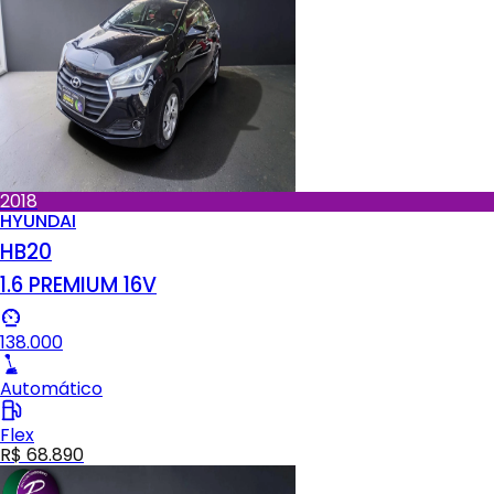
2018
HYUNDAI
HB20
1.6 PREMIUM 16V
138.000
Automático
Flex
R$ 68.890