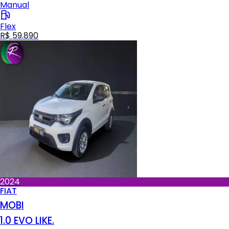
Manual
Flex
R$ 59.890
2024
FIAT
MOBI
1.0 EVO LIKE.