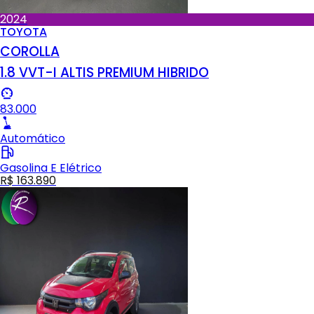
2024
TOYOTA
COROLLA
1.8 VVT-I ALTIS PREMIUM HIBRIDO
83.000
Automático
Gasolina E Elétrico
R$ 163.890