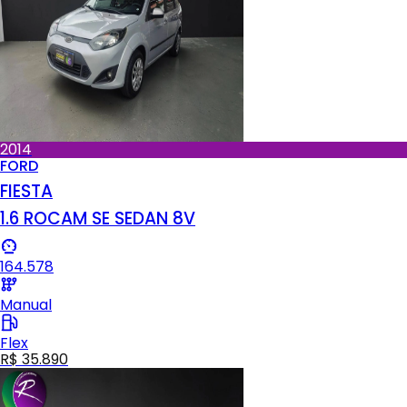
2014
FORD
FIESTA
1.6 ROCAM SE SEDAN 8V
164.578
Manual
Flex
R$ 35.890