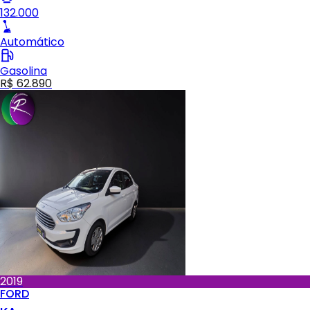
132.000
Automático
Gasolina
R$ 62.890
2019
FORD