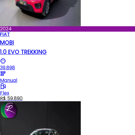
2024
FIAT
MOBI
1.0 EVO TREKKING
39.898
Manual
Flex
R$ 59.890