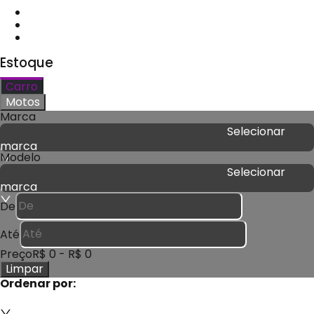
Estoque
Carro
Motos
Marca
Selecionar
marca
Modelo
Selecionar
marca
De
Até
Preço
R$ 0
-
R$ 0
Limpar
Ordenar por: