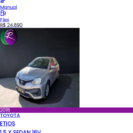
Manual
Flex
R$ 24.890
2018
TOYOTA
ETIOS
1.5 X SEDAN 16V