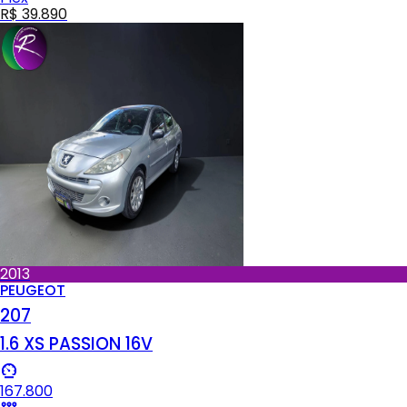
R$ 39.890
2013
PEUGEOT
207
1.6 XS PASSION 16V
167.800