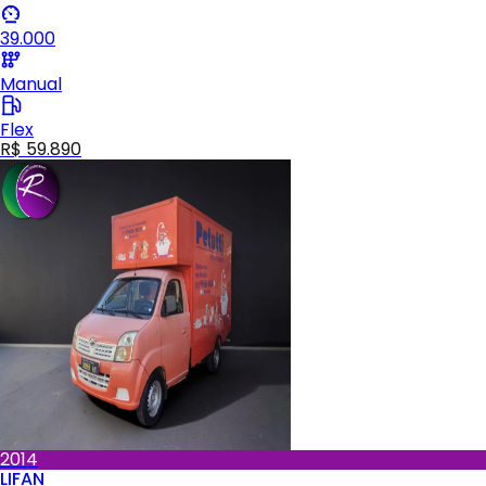
39.000
Manual
Flex
R$ 59.890
2014
LIFAN