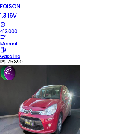
FOISON
1.3 16V
412.000
Manual
Gasolina
R$ 75.890