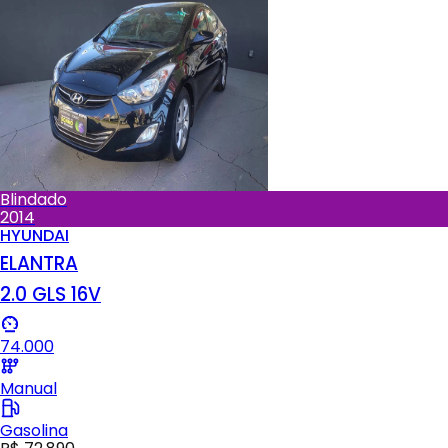
Blindado
2014
HYUNDAI
ELANTRA
2.0 GLS 16V
74.000
Manual
Gasolina