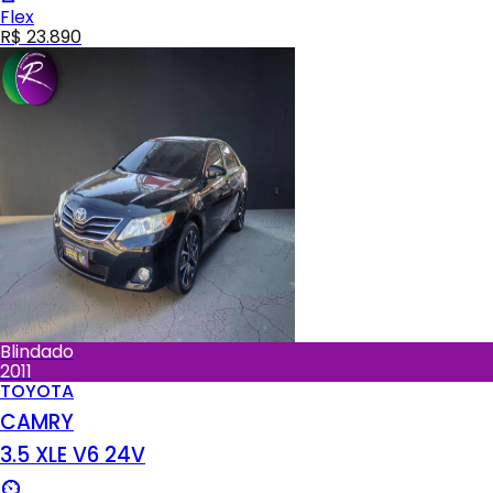
Flex
R$ 23.890
Blindado
2011
TOYOTA
CAMRY
3.5 XLE V6 24V