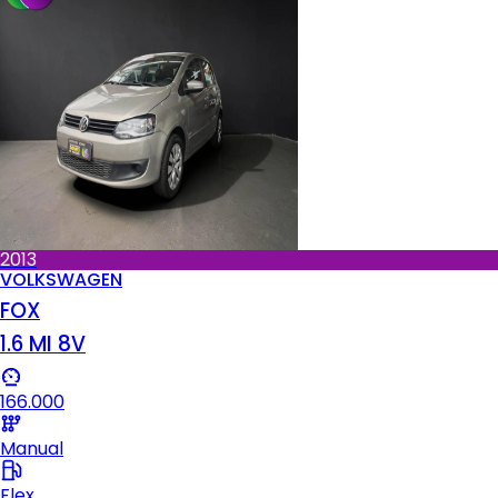
2013
VOLKSWAGEN
FOX
1.6 MI 8V
166.000
Manual
Flex