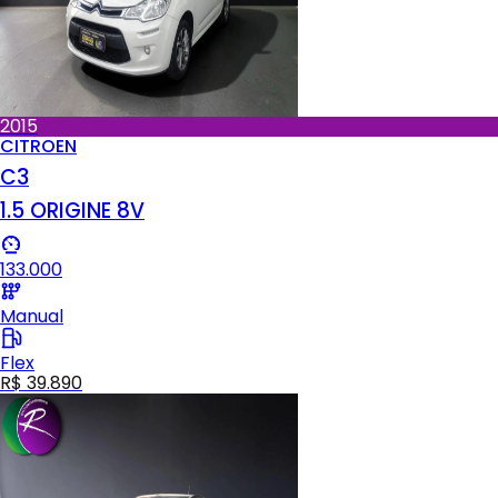
2015
CITROEN
C3
1.5 ORIGINE 8V
133.000
Manual
Flex
R$ 39.890