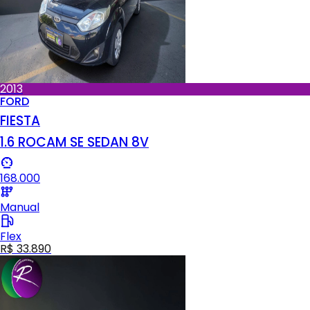
2013
FORD
FIESTA
1.6 ROCAM SE SEDAN 8V
168.000
Manual
Flex
R$ 33.890