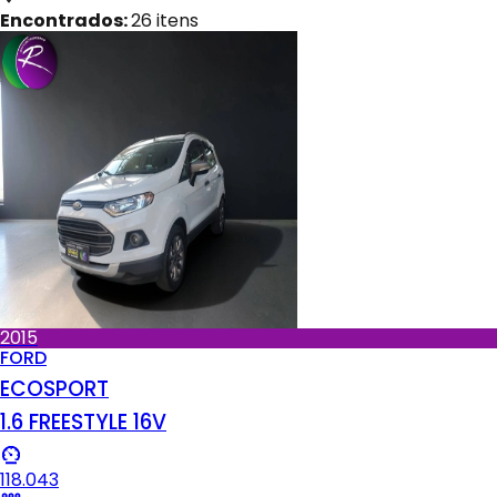
Encontrados:
26
itens
2015
FORD
ECOSPORT
1.6 FREESTYLE 16V
118.043