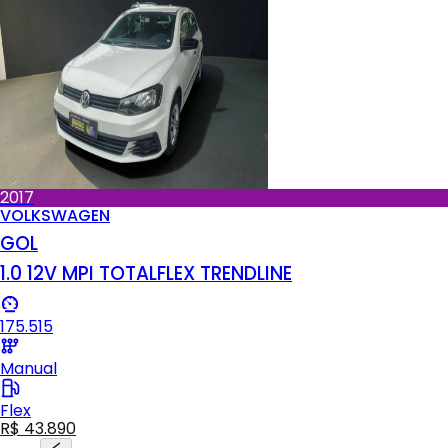
2017
VOLKSWAGEN
GOL
1.0 12V MPI TOTALFLEX TRENDLINE
175.515
Manual
Flex
R$ 43.890